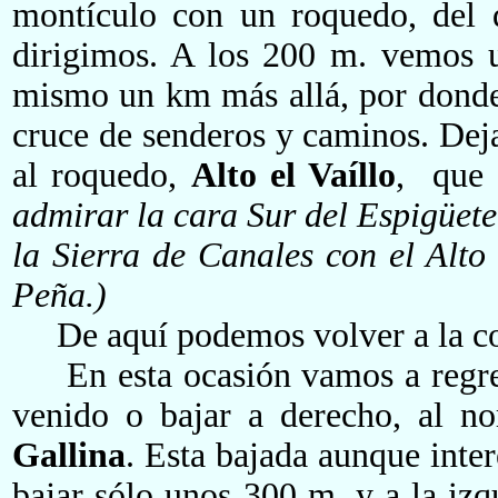
montículo
con un roquedo, del q
dirigimos. A los 200 m. vemos u
mismo un km más allá, por donde 
cruce de senderos y caminos. Deja
al roquedo,
Alto el Vaíllo
, que 
admirar la cara Sur del Espigüete
la Sierra de Canales con el Alto
Peña.
)
De aquí podemos volver a la co
En esta ocasión vamos a regres
venido o bajar a derecho, al no
Gallina
. Esta bajada aunque inter
bajar sólo unos 300 m. y a la izq