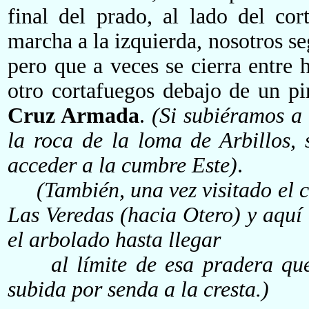
final del prado, al lado del co
marcha a la izquierda
,
nosotros se
pero que a veces se cierra
entre
otro
cortafuegos debajo de un p
Cruz Armada
.
(
S
i subi
éramos
a
la roca de la loma de
Arbillos
,
acceder a la cumbre
Este
)
.
(También, una vez visitado el 
Las Veredas (hacia Otero) y aquí
el arbolado hasta llegar
al límite de esa pradera que d
subida por senda a la cresta.)