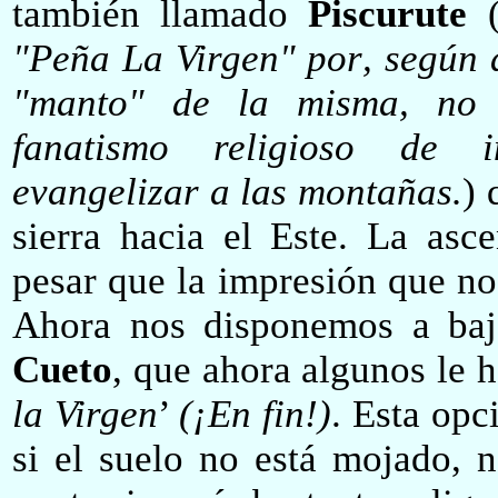
t
ambién llamado
Piscurute
(
"Pe
ñ
a La Virgen" por
, según 
"manto" de la misma, no 
fanatismo religioso de i
evangelizar a las monta
ñ
as.
) 
sierra hacia el Este. La asc
pesar que la impresión que no
Ahora nos disponemos a baj
Cueto
, que
ahora algunos le
h
la Virgen
’
(¡En fin!)
. Esta opc
si el suelo no está mojado, n