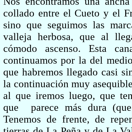
Nos encontramos una ancha 
collado entre el Cueto y el F
sino que seguimos las marc
valleja herbosa, que al lle
cómodo ascenso. Esta canal
continuamos por la del medio 
que
h
abr
emos
llegado casi s
la continuación muy asequible
al que iremos luego, que te
que parece más dura (que
Tenemos de frente, de repe
tierras de La Peña y de La Va