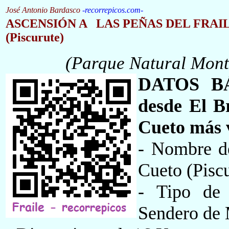
José Antonio Bardasco
-
recorrepicos.com
-
ASCENSIÓN A
LAS PEÑAS DEL FRAI
(Piscurute)
(Parque Natural Mont
DATOS B
desde El B
Cueto más v
- Nombre d
Cueto (Pisc
- Tipo de 
Sendero de