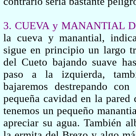
contrario sería bastante peligr
3. CUEVA y MANANTIAL 
la cueva y manantial
,
indic
sigue en principio un largo t
del Cueto bajando suave ha
paso a la izquierda,
tam
bajaremos destrepando con 
pequeña cavidad en la pared d
tenemos un pequeño manantia
apreciar su agua. También al
la ermita del Brezo y algo má