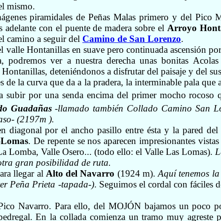
del mismo.
imágenes piramidales de Peñas Malas primero y del Pico 
s adelante con el puente de madera sobre el
Arroyo Honta
el camino a seguir del
Camino de San Lorenzo
.
l valle Hontanillas en suave pero continuada ascensión por
iba, podremos ver a nuestra derecha unas bonitas
A
colas
o Hontanillas, deteniéndonos a disfrutar del paisaje y del su
 de la curva que da a la pradera, la interminable pala que a
ra subir por una senda encima del primer mocho rocoso 
ado Guadañas
-llamado también Collado Camino San L
aso- (2197m ).
 diagonal por el ancho pasillo entre ésta y la pared del c
-Lomas
. De repente se nos aparecen impresionantes vista
La Lomba, Valle Osero... (todo ello: el Valle Las Lomas).
La
tra gran posibilidad de ruta.
ara llegar al
Alto del Navarro
(1924 m).
Aquí tenemos la
ver Peña Prieta -tapada-)
. Seguimos el cordal con fáciles de
el Pico Navarro. Para ello, del MOJÓN bajamos un poco por
pedregal. En la collada comienza un tramo muy agreste po