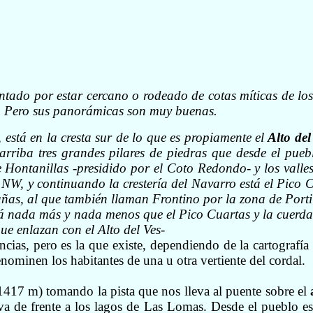
ntado por estar cercano o rodeado de cotas míticas de lo
s. Pero sus panorámicas son muy buenas.
está en la cresta sur de lo que es propiamente el
Alto de
arriba tres grandes pilares de piedras que desde el pue
lle Hontanillas -presidido por el Coto Redondo- y los vall
NW, y continuando la crestería del Navarro está el Pico 
ñas, al que también llaman Frontino por la zona de Portil
stá nada más y nada menos que el Pico Cuartas y la cuerd
ue enlazan con el Alto del Ves-
ncias
, pero es la que existe, dependiendo de la cartografí
minen los habitantes de una u otra vertiente del cordal.
1417 m)
tomando la pista que nos lleva al puente sobre el
 va de frente a los lagos de Las Lomas. Desde el pueblo e