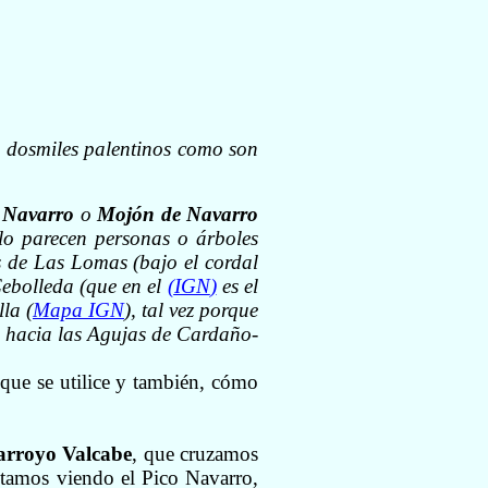
s dosmiles palentinos como son
l Navarro
o
Mojón de Navarro
blo parecen personas o árboles
es de Las Lomas (bajo el cordal
Cebolleda (que en el
(
IGN
)
es el
la (
Mapa
IGN
), tal vez porque
a hacia las Agujas de Cardaño-
a que se utilice y también, cómo
arroyo Valcabe
, que cruzamos
stamos viendo el Pico Navarro,