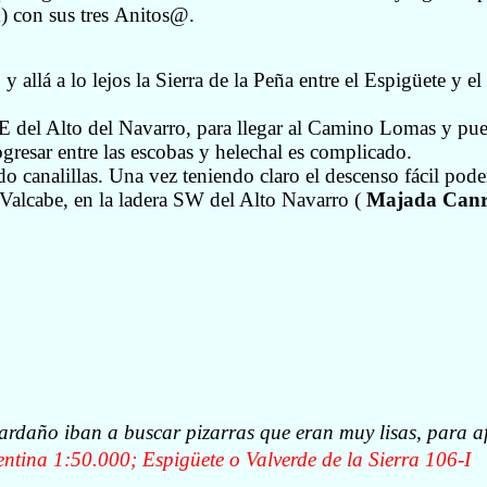
 con sus tres
A
nitos
@
.
 allá a lo lejos la Sierra de la Peña entre el Espigüete y el
 SE del Alto del Navarro, para llegar al Camino Lomas y pu
ogresar entre las escobas y helechal es complicado.
o canalillas. Una vez teniendo claro el descenso fácil podem
l Valcabe, en la ladera SW del Alto Navarro (
Majada Canr
rdaño iban a buscar pizarras que eran muy lisas, para af
entina 1:50.000;
Espigüete o Valverde de la Sierra 106-I