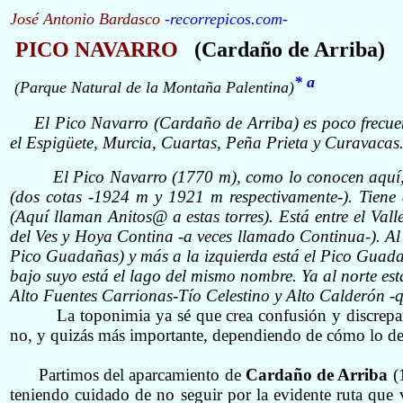
José Antonio Bardasco
-
recorrepicos.com
-
PICO NAVARRO
(Cardaño de Arriba)
* a
(Parque Natural de la Montaña Palentina)
E
l Pico Navarro (Cardaño de Arriba) es poco frecue
el Espigüete, Murcia, Cuartas, Peña Prieta y Curavaca
El Pico Navarro (1770 m), como lo conocen aquí, 
(dos cotas -1924 m y 1921 m respectivamente-). Tiene 
(Aquí llaman
A
nitos
@
a estas torres). Está entre el Va
del Ves y Hoya Contina -a veces llamado Continua-). Al 
Pico Guadañas) y más a la izquierda está el Pico Guada
bajo suyo está el lago del mismo nombre. Ya al norte e
Alto Fuentes Carrionas-Tío Celestino y Alto Calderón -q
La toponimia ya sé que crea confusión
y discrepa
no, y quizás más importante, dependiendo de cómo lo deno
Partimos del aparcamiento de
Cardaño de Arriba
(
teniendo cuidado de no seguir por la evidente ruta que