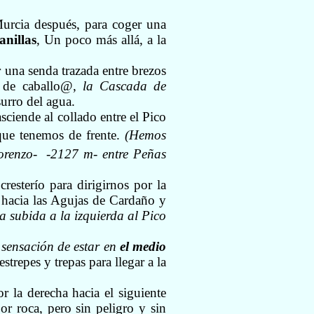
Murcia después, para coger una
nillas
, Un poco más allá, a la
 una senda trazada entre brezos
 de caballo
@
,
la Cascada de
surro del agua.
sciende al collado entre el Pico
que tenemos de frente.
(Hemos
orenzo-
-2127 m- entre Peñas
resterío para dirigirnos por la
s hacia las Agujas de Cardaño y
 subida a la izquierda al Pico
 sensación de estar en
el medio
strepes y trepas para llegar a la
 la derecha hacia el siguiente
r roca, pero sin peligro y sin