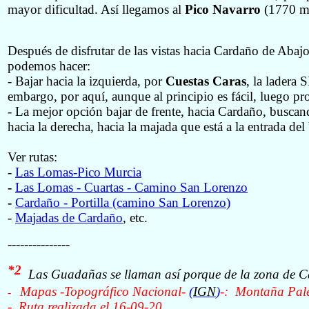
mayor dificultad. Así llegamos al
Pico Navarro
(1770 m)
Después de disfrutar de las vistas hacia Cardaño de Abajo y
podemos hacer:
- Bajar hacia la izquierda, por
Cuestas Caras
, la ladera
embargo, por aquí, aunque al principio es fácil, luego pr
- La mejor opción bajar de frente, hacia Cardaño, buscand
hacia la derecha, hacia la majada que está a la entrada de
Ver rutas:
-
Las Lomas-Pico Murcia
-
Las Lomas ‑ Cuartas ‑ Camino San Lorenzo
-
Cardaño ‑ Portilla (camino San Lorenzo
)
-
Majadas de Cardaño
, etc.
---------------
*2
Las Guadañas se llaman así porque de la zona de Ca
Mapas -Topográfico Nacional-
(
IGN
)
‑: Montaña Pal
-
- Ruta realizada el 16-09-20