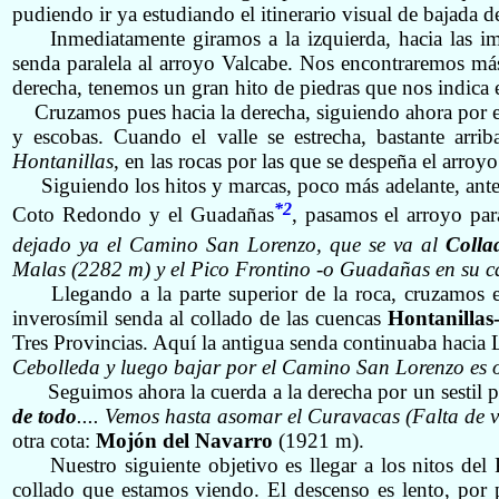
pudiendo ir ya estudiando el itinerario visual de bajada 
Inmediatamente giramos a la izquierda, hacia las 
senda paralela al arroyo Valcabe. Nos encontraremos má
derecha, tenemos un gran hito de piedras que nos indica 
Cruzamos pues hacia la derecha, siguiendo ahora por e
y escobas. Cuando el valle se estrecha, bastante arr
Hontanillas
, en las rocas por las que se despeña el arroy
Siguiendo los hitos y marcas, poco más adelante, antes
*2
Coto Redondo y el Guadañas
, pasamos el arroyo pa
dejado ya el Camino San Lorenzo, que se va al
Coll
Malas (2282 m) y el Pico Frontino -o Guadañas en su c
Llegando a la parte superior de la roca, cruzamos en
inverosímil senda al collado de las cuencas
Hontanillas
Tres Provincias. Aquí la antigua senda continuaba hacia 
Cebolleda y luego bajar por el Camino San Lorenzo es o
Seguimos ahora la cuerda a la derecha por un sestil p
de todo
.... Vemos hasta asomar el Curavacas (Falta de 
otra cota:
Mojón del Navarro
(1921 m).
Nuestro siguiente objetivo es llegar a los nitos d
collado que estamos viendo. El descenso es lento, por 