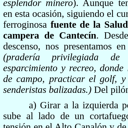
esplendor minero
). Aunque ten
en esta ocasión, siguiendo el cu
ferroginosa
fuente de la Salu
campera de Cantecín
. Desde
descenso, nos presentamos e
(pradería privilegiada 
esparcimiento y recreo, donde 
de campo, practicar el golf, y
senderistas
balizadas
.)
Del piló
a) Girar a la izquierda por
sube al lado de un cortafuego
tensión en el Alto Canalón y de 