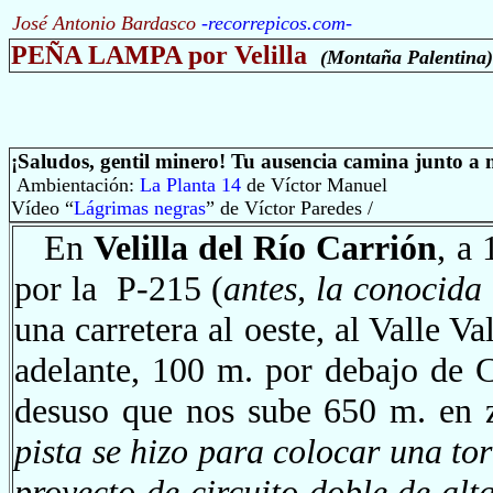
José Antonio Bardasco
-
recorrepicos.com
-
PEÑA LAMPA por Velilla
(Montaña Palentina)
¡Saludos, gentil minero! Tu ausencia camina junto a 
A
mbientación:
La Planta 14
de Víctor Manuel
Vídeo “
Lágrimas negras
” de Víctor Paredes /
En
Velilla del Río Carrión
, a
por la P-215 (
antes, la conocid
una carretera al oeste, al Valle 
adelante,
100 m. por debajo de 
desuso que nos sube 650 m. en 
pista se hizo para colocar una tor
proyecto de circuito doble de alt